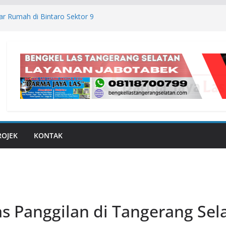
r Rumah di Bintaro Sektor 9
 Sliding Jakarta Barat
 Sliding Jakarta Selatan
r Sliding Tangerang
ar Rumah di Rumpin Bogor
ROJEK
KONTAK
s Panggilan di Tangerang Sel