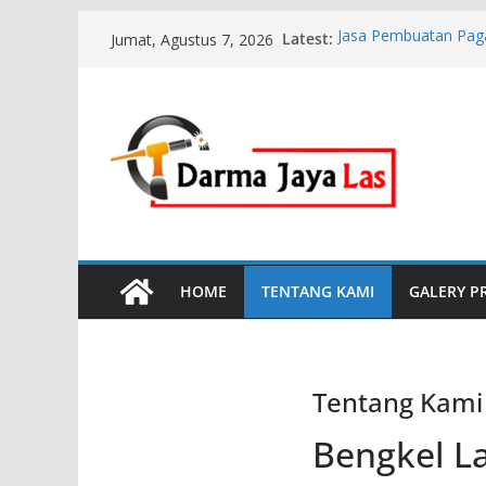
Skip
Latest:
Jasa Pembuatan Paga
Jumat, Agustus 7, 2026
to
Jasa Pembuatan Pagar
Jasa Pembuatan Pagar
content
Jasa Pembuatan Paga
Jasa Pembuatan Pag
HOME
TENTANG KAMI
GALERY P
Tentang Kami
Bengkel La