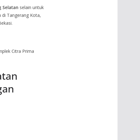
g Selatan
selain untuk
 di Tangerang Kota,
ekasi.
plek Citra Prima
atan
gan