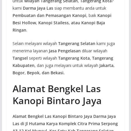
untuk
wilayah Tangerang Selatan, Tangerang Kota
?
kami
Darma Jaya Las
siap membantu anda untuk
Pembuatan dan Pemasangan Kanopi
, baik
Kanopi
Besi Hollow, Kanopi Stailess, atau Kanopi Baja
Ringan
.
Selain melayani wilayah
Tangerang Selatan
kami juga
menerima layanan
Jasa Pengelasan
diluar wilayah
Tangsel
seperti wilayah
Tangerang Kota
,
Tangerang
Kabupaten
, dan juga melayani untuk wilayah
Jakarta,
Bogor, Bepok, dan Bekasi.
Alamat Bengkel Las
Kanopi Bintaro Jaya
Alamat Bengkel Las Kanopi Bintaro Jaya Darma Jaya
Las di Jl Hutama Karya Komplek Citra Prima Serpong
A3-12 Kel Muncul, Kec Setu Kab Tangerang Selatan